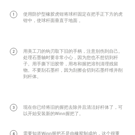
使用防护型橡胶虎钳将球杆固定在把手正下方的虎
钳中，使球杆面垂直于地面 。
用美工刀的钩刃取下旧的手柄，注意别伤到自己。
处理石墨轴时要非常小心，因为您也不想切到杆
子。用手撕下旧胶带，用布和握把溶剂清理残留
物。不要刮石墨杆，因为刮擦会切到石墨纤维并削
到杆体。
现在你已经将旧的握把去除并且清洁好杆体了，可
以开始安装新的Winn握把了。
需要知道Winn握把不是由橡胶制成的，这个很重